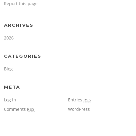
Report this page
ARCHIVES
2026
CATEGORIES
Blog
META
Log in
Entries
RSS
Comments
WordPress
RSS